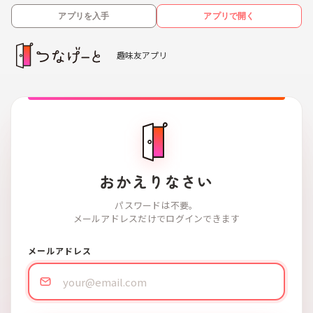
アプリを入手
アプリで開く
趣味友アプリ
おかえりなさい
パスワードは不要。
メールアドレスだけでログインできます
メールアドレス