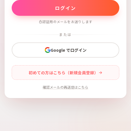
認証用のメールをお送りします
または
Google でログイン
初めての方はこちら（新規会員登録）
確認メールの再送信はこちら