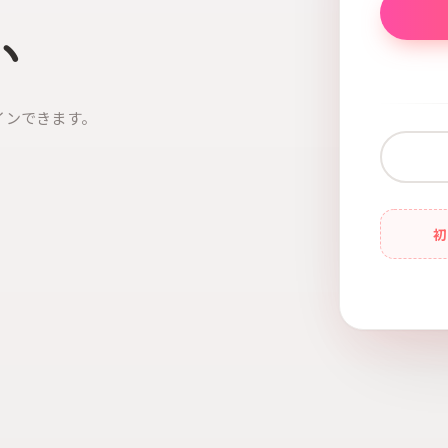
い
インできます。
初