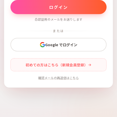
認証用のメールをお送りします
または
Google でログイン
初めての方はこちら（新規会員登録）
確認メールの再送信はこちら