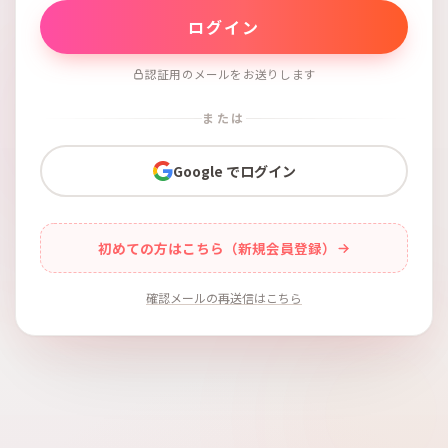
認証用のメールをお送りします
または
Google でログイン
初めての方はこちら（新規会員登録）
確認メールの再送信はこちら