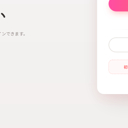
い
インできます。
初