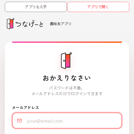
アプリを入手
アプリで開く
趣味友アプリ
おかえりなさい
パスワードは不要。
メールアドレスだけでログインできます
メールアドレス