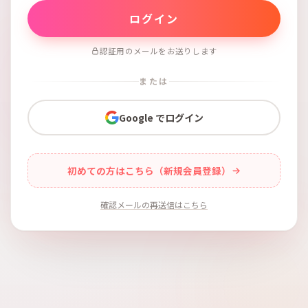
認証用のメールをお送りします
または
Google でログイン
初めての方はこちら（新規会員登録）
確認メールの再送信はこちら