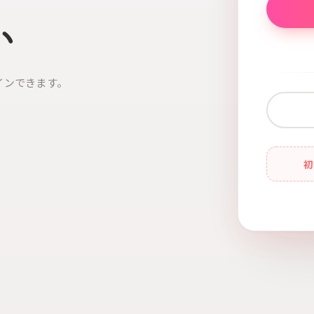
い
インできます。
初