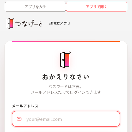
アプリを入手
アプリで開く
趣味友アプリ
おかえりなさい
パスワードは不要。
メールアドレスだけでログインできます
メールアドレス