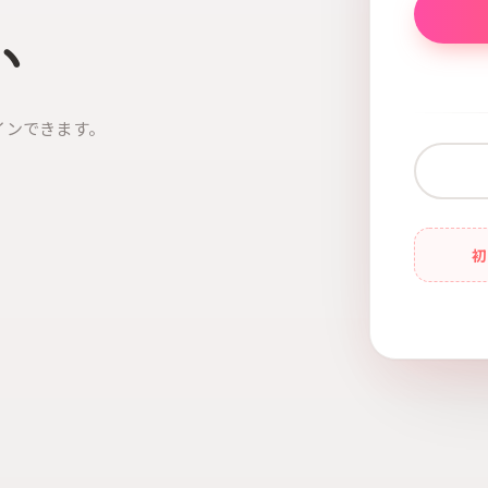
い
インできます。
初