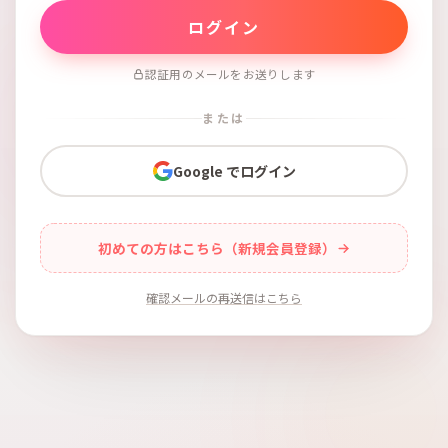
認証用のメールをお送りします
または
Google でログイン
初めての方はこちら（新規会員登録）
確認メールの再送信はこちら