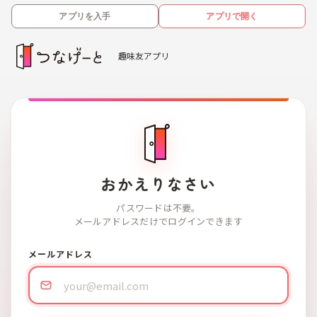
アプリを入手
アプリで開く
趣味友アプリ
おかえりなさい
パスワードは不要。
メールアドレスだけでログインできます
メールアドレス