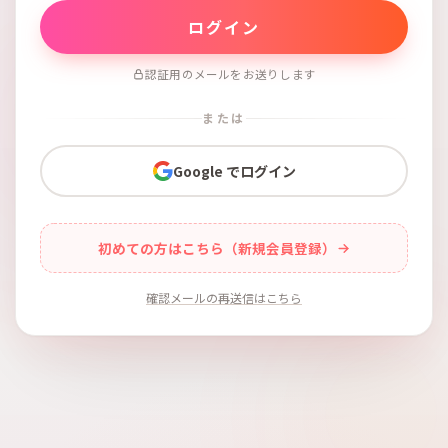
認証用のメールをお送りします
または
Google でログイン
初めての方はこちら（新規会員登録）
確認メールの再送信はこちら