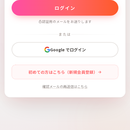
認証用のメールをお送りします
または
Google でログイン
初めての方はこちら（新規会員登録）
確認メールの再送信はこちら