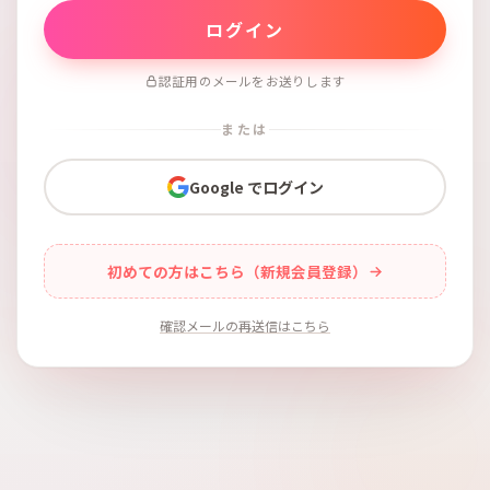
認証用のメールをお送りします
または
Google でログイン
初めての方はこちら（新規会員登録）
確認メールの再送信はこちら