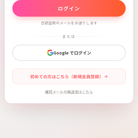
認証用のメールをお送りします
または
Google でログイン
初めての方はこちら（新規会員登録）
確認メールの再送信はこちら