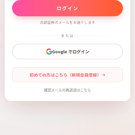
認証用のメールをお送りします
または
Google でログイン
初めての方はこちら（新規会員登録）
確認メールの再送信はこちら