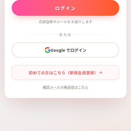
認証用のメールをお送りします
または
Google でログイン
初めての方はこちら（新規会員登録）
確認メールの再送信はこちら