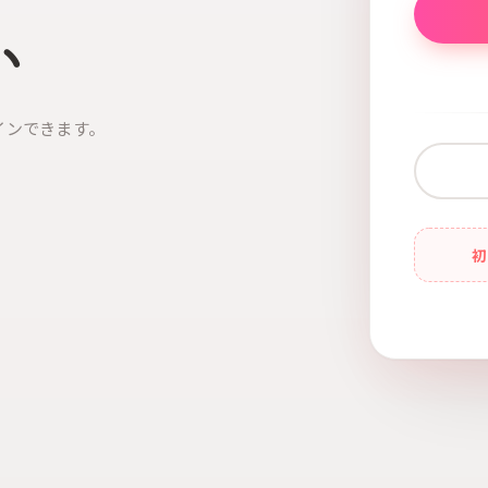
い
インできます。
初