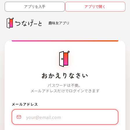
アプリを入手
アプリで開く
趣味友アプリ
おかえりなさい
パスワードは不要。
メールアドレスだけでログインできます
メールアドレス