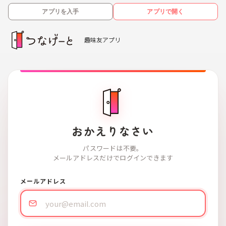
アプリを入手
アプリで開く
趣味友アプリ
おかえりなさい
パスワードは不要。
メールアドレスだけでログインできます
メールアドレス