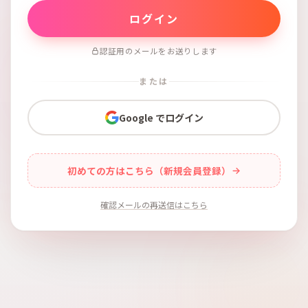
認証用のメールをお送りします
または
Google でログイン
初めての方はこちら（新規会員登録）
確認メールの再送信はこちら