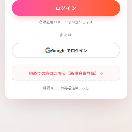
認証用のメールをお送りします
または
Google でログイン
初めての方はこちら（新規会員登録）
確認メールの再送信はこちら