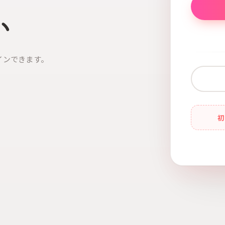
い
インできます。
初