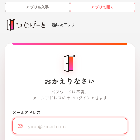
アプリを入手
アプリで開く
趣味友アプリ
おかえりなさい
パスワードは不要。
メールアドレスだけでログインできます
メールアドレス