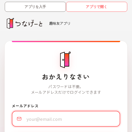
アプリを入手
アプリで開く
趣味友アプリ
おかえりなさい
パスワードは不要。
メールアドレスだけでログインできます
メールアドレス