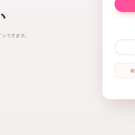
い
インできます。
初