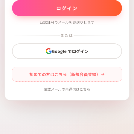
認証用のメールをお送りします
または
Google でログイン
初めての方はこちら（新規会員登録）
確認メールの再送信はこちら