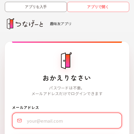
アプリを入手
アプリで開く
趣味友アプリ
おかえりなさい
パスワードは不要。
メールアドレスだけでログインできます
メールアドレス