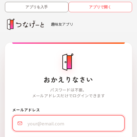
アプリを入手
アプリで開く
趣味友アプリ
おかえりなさい
パスワードは不要。
メールアドレスだけでログインできます
メールアドレス