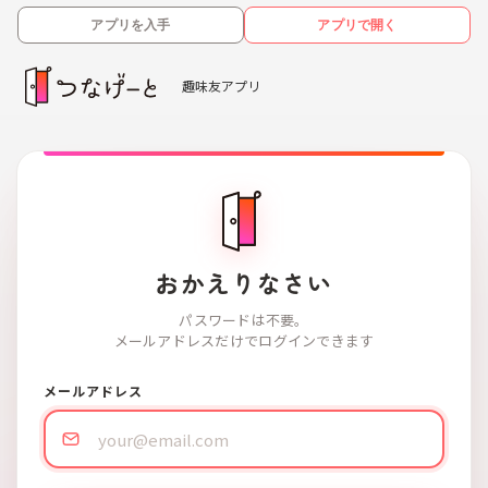
アプリを入手
アプリで開く
趣味友アプリ
おかえりなさい
パスワードは不要。
メールアドレスだけでログインできます
メールアドレス