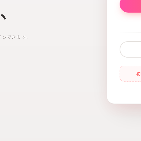
い
インできます。
初