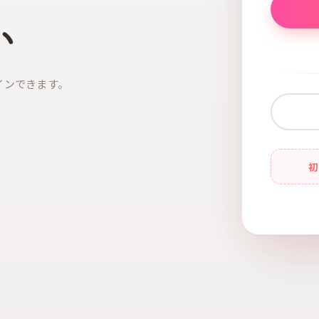
い
インできます。
初