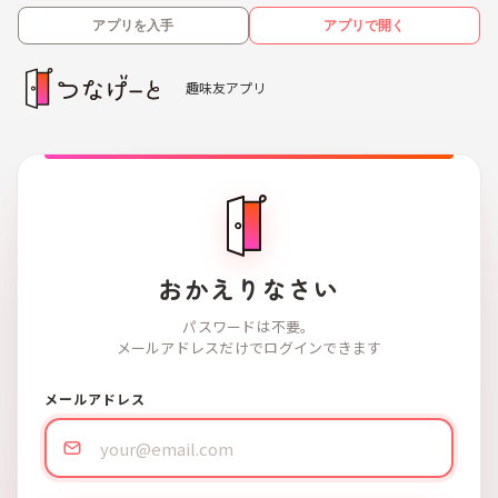
アプリを入手
アプリで開く
趣味友アプリ
おかえりなさい
パスワードは不要。
メールアドレスだけでログインできます
メールアドレス