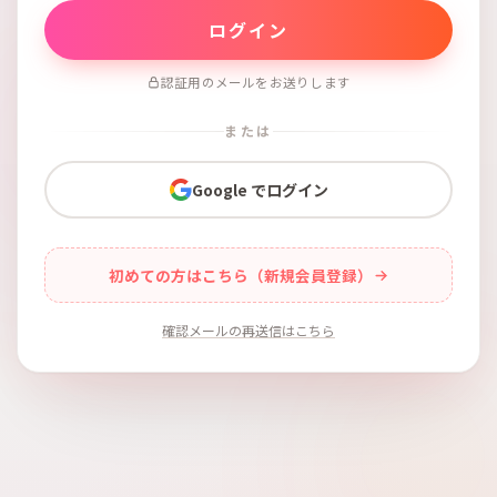
認証用のメールをお送りします
または
Google でログイン
初めての方はこちら（新規会員登録）
確認メールの再送信はこちら