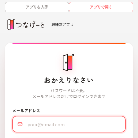
アプリを入手
アプリで開く
趣味友アプリ
おかえりなさい
パスワードは不要。
メールアドレスだけでログインできます
メールアドレス