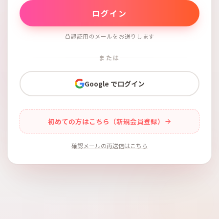
認証用のメールをお送りします
または
Google でログイン
初めての方はこちら（新規会員登録）
確認メールの再送信はこちら