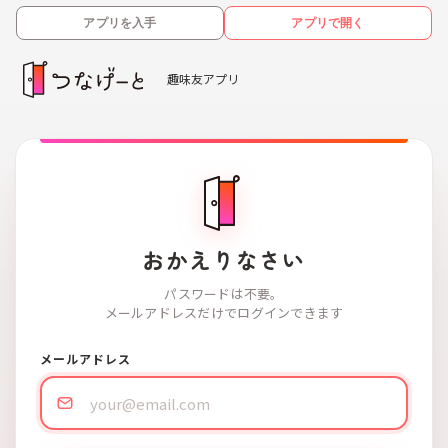
アプリを入手
アプリで開く
趣味友アプリ
おかえりなさい
パスワードは不要。
メールアドレスだけでログインできます
メールアドレス