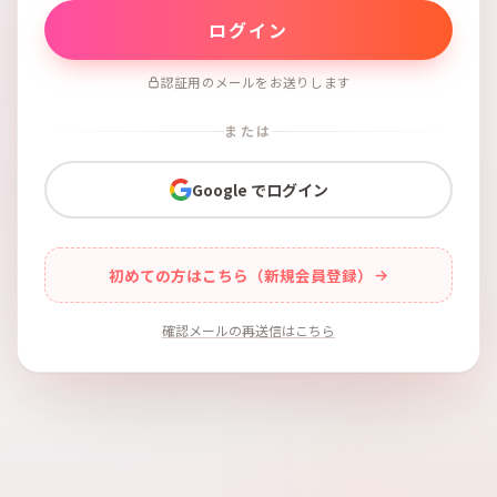
認証用のメールをお送りします
または
Google でログイン
初めての方はこちら（新規会員登録）
確認メールの再送信はこちら