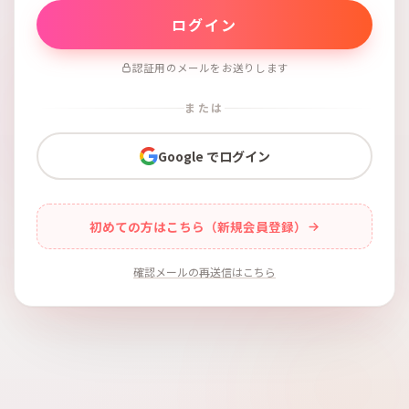
認証用のメールをお送りします
または
Google でログイン
初めての方はこちら（新規会員登録）
確認メールの再送信はこちら