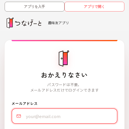
アプリを入手
アプリで開く
趣味友アプリ
おかえりなさい
パスワードは不要。
メールアドレスだけでログインできます
メールアドレス