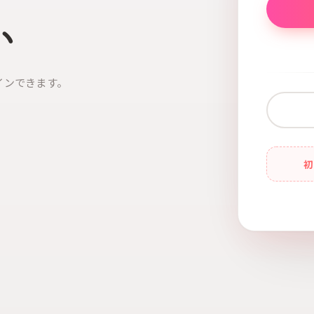
い
インできます。
初