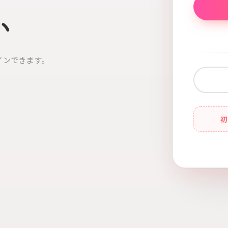
い
インできます。
初