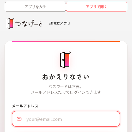
アプリを入手
アプリで開く
趣味友アプリ
おかえりなさい
パスワードは不要。
メールアドレスだけでログインできます
メールアドレス