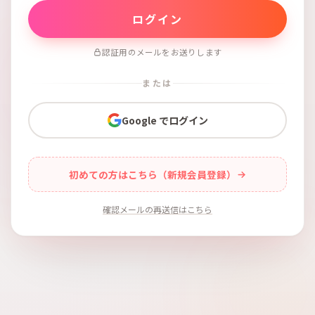
認証用のメールをお送りします
または
Google でログイン
初めての方はこちら（新規会員登録）
確認メールの再送信はこちら