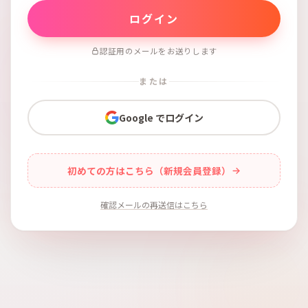
認証用のメールをお送りします
または
Google でログイン
初めての方はこちら（新規会員登録）
確認メールの再送信はこちら