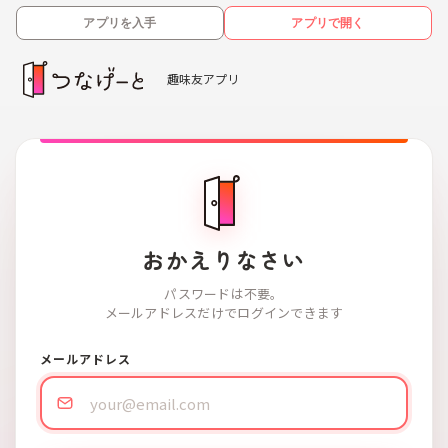
アプリを入手
アプリで開く
趣味友アプリ
おかえりなさい
パスワードは不要。
メールアドレスだけでログインできます
メールアドレス