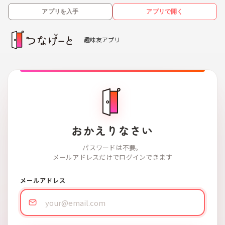
アプリを入手
アプリで開く
趣味友アプリ
おかえりなさい
パスワードは不要。
メールアドレスだけでログインできます
メールアドレス