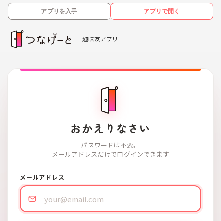
アプリを入手
アプリで開く
趣味友アプリ
おかえりなさい
パスワードは不要。
メールアドレスだけでログインできます
メールアドレス