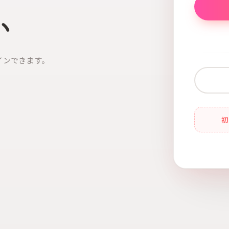
い
インできます。
初