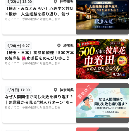
神奈川県
9/22(火) 18:00
【横浜・みなとみらい】心理学×対話
×散歩｜人生経験を振り返り、気づき
を分かち合う夜さんぽ
​​あるいてこ｜季節の散歩と対話を楽しむ会
埼玉県
9/26(土) 9:27
【埼玉・日高】初参加歓迎！500万本
の彼岸花 🌺 巾着田をのんびり歩こう
​​あるいてこ｜季節の散歩と対話を楽しむ会
神奈川県
8/2(日) 17:00
​なぜ人間関係で同じ失敗を繰り返す？
｜無意識から見る“対人パターン”を整
理する｜じぶんラボ Lite
​​あるいてこ｜季節の散歩と対話を楽しむ会