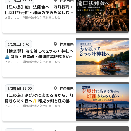
【江の島】龍口法難会へ｜万灯行列・
厄除け牡丹餅・湘南の花火を楽しむ夜
さんぽ
​​あるいてこ｜季節の散歩と対話を楽しむ会
神奈川県
9/19(土) 9:45
【横須賀】海を渡って2つの叶神社へ
⛴️ 浦賀・観音崎・横須賀美術館をめぐ
る一日旅
​​あるいてこ｜季節の散歩と対話を楽しむ会
神奈川県
9/20(日) 16:00
【江の島】夕焼けに染まる海から、灯
籠きらめく夜へ✨ 稚児ヶ淵と江の島灯
籠
​​あるいてこ｜季節の散歩と対話を楽しむ会