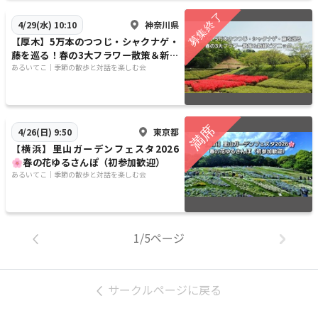
神奈川県
4/29(水) 10:10
【厚木】5万本のつつじ・シャクナゲ・
藤を巡る！春の3大フラワー散策＆新緑
ピクニック
​​あるいてこ｜季節の散歩と対話を楽しむ会
東京都
4/26(日) 9:50
【横浜】里山ガーデンフェスタ2026
🌸春の花ゆるさんぽ（初参加歓迎）
​​あるいてこ｜季節の散歩と対話を楽しむ会
1/5ページ
サークルページに戻る