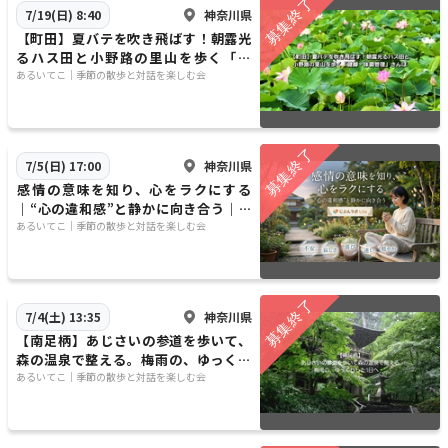
神奈川県
7/19(日) 8:40
​【町田】夏バテを吹き飛ばす！朝露光
るハス田と小野路の里山を歩く「健
脚・体調管理」さんぽ
​​あるいてこ｜季節の散歩と対話を楽しむ会
神奈川県
7/5(日) 17:00
​感情の意味を知り、心をラクにする
｜“心の違和感”と静かに向き合う｜じ
ぶんラボ Lite
​​あるいてこ｜季節の散歩と対話を楽しむ会
神奈川県
7/4(土) 13:35
【南足柄】あじさいの参道を歩いて、
森の温泉で整える。梅雨の、ゆっくり
した1日へ 🌱
​​あるいてこ｜季節の散歩と対話を楽しむ会