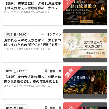
​​【鎌倉】初参加歓迎！夕暮れ涼風散歩
｜銭洗弁財天＆佐助稲荷の二大パワー
スポット巡り
​​あるいてこ｜季節の散歩と対話を楽しむ会
オンライン
8/16(日) 20:00
​変われる人の考え方とは？｜少しずつ
前に進むための“変化”と“行動”を整理
する｜じぶんラボ オンライン
​​あるいてこ｜季節の散歩と対話を楽しむ会
神奈川県
8/22(土) 17:10
【横浜】夜の金沢動物園へ。昼間とは
違う生き物の姿と、夏の夜風を楽しむ
​​あるいてこ｜季節の散歩と対話を楽しむ会
神奈川県
8/24(月) 18:30