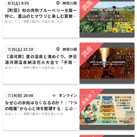
神奈川県
8/1(土) 8:50
​【町田】旬の完熟ブルーベリーを腹一
杯に。里山のヒマワリと楽しむ夏散歩
🌻 🫐
​​あるいてこ｜季節の散歩と対話を楽しむ会
神奈川県
7/25(土) 15:10
【湯河原】夏の温泉と滝めぐり。伊豆
湯河原温泉納涼花火大会で「手筒花
火」に酔いしれる一日
​​あるいてこ｜季節の散歩と対話を楽しむ会
オンライン
7/19(日) 20:00
​なぜ心の余裕はなくなるのか？｜“7つ
の階層”から心と体を整理する｜じぶん
ラボ オンライン
​​あるいてこ｜季節の散歩と対話を楽しむ会