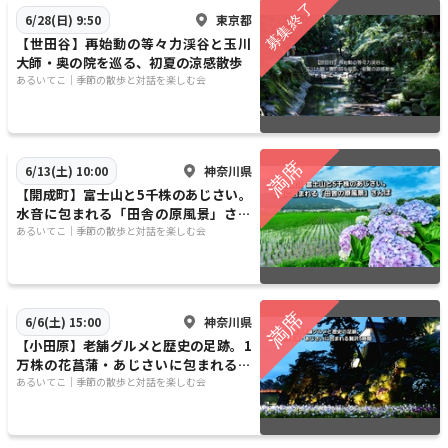
東京都
6/28(日) 9:50
【世田谷】再始動の等々力渓谷と玉川
大師・奥の院を巡る、初夏の涼感散歩
​​あるいてこ｜季節の散歩と対話を楽しむ会
神奈川県
6/13(土) 10:00
​​​【開成町】富士山と5千株のあじさい。
水音に包まれる「田舎の原風景」さん
ぽ
​​あるいてこ｜季節の散歩と対話を楽しむ会
神奈川県
6/6(土) 15:00
​​【小田原】老舗グルメと歴史の足跡。1
万株の花菖蒲・あじさいに包まれる贅
沢5時間
​​あるいてこ｜季節の散歩と対話を楽しむ会