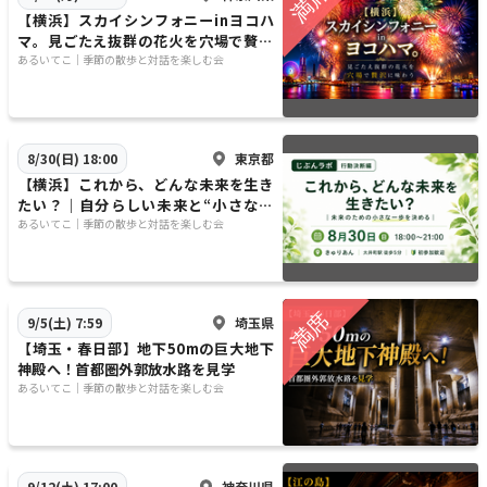
【横浜】スカイシンフォニーinヨコハ
マ。見ごたえ抜群の花火を穴場で贅沢
に味わう
​​あるいてこ｜季節の散歩と対話を楽しむ会
東京都
8/30(日) 18:00
​【横浜】これから、どんな未来を生き
たい？｜自分らしい未来と“小さな一
歩”を考える｜じぶんラボ
​​あるいてこ｜季節の散歩と対話を楽しむ会
埼玉県
9/5(土) 7:59
【埼玉・春日部】地下50mの巨大地下
神殿へ！首都圏外郭放水路を見学
​​あるいてこ｜季節の散歩と対話を楽しむ会
神奈川県
9/12(土) 17:00