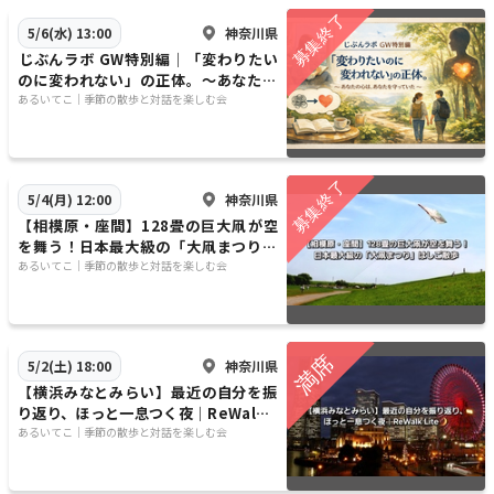
神奈川県
5/6(水) 13:00
​じぶんラボ GW特別編｜「変わりたい
のに変われない」の正体。～あなたの
心は、あなたを守っていた～
​​あるいてこ｜季節の散歩と対話を楽しむ会
神奈川県
5/4(月) 12:00
【相模原・座間】128畳の巨大凧が空
を舞う！日本最大級の「大凧まつり」
はしご散歩
​​あるいてこ｜季節の散歩と対話を楽しむ会
神奈川県
5/2(土) 18:00
【横浜みなとみらい】最近の自分を振
り返り、ほっと一息つく夜｜ReWalk L
ite🌙
​​あるいてこ｜季節の散歩と対話を楽しむ会