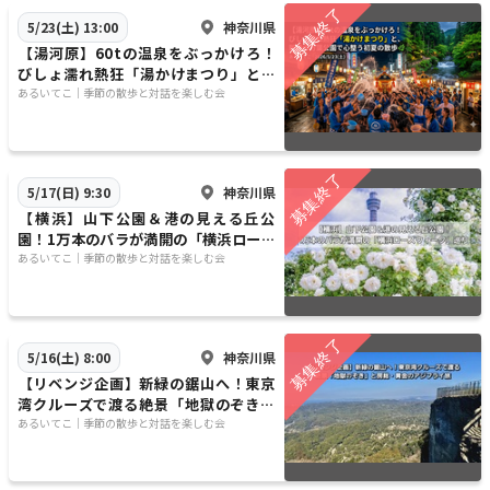
神奈川県
5/23(土) 13:00
​【湯河原】60tの温泉をぶっかけろ！
びしょ濡れ熱狂「湯かけまつり」と、
新緑の万葉公園で心整う初夏の散歩🌿
​​あるいてこ｜季節の散歩と対話を楽しむ会
神奈川県
5/17(日) 9:30
​【横浜】山下公園＆港の見える丘公
園！1万本のバラが満開の「横浜ローズ
ウィーク」巡り
​​あるいてこ｜季節の散歩と対話を楽しむ会
神奈川県
5/16(土) 8:00
​​【リベンジ企画】新緑の鋸山へ！東京
湾クルーズで渡る絶景「地獄のぞき」
と房総・黄金のアジフライ旅
​​あるいてこ｜季節の散歩と対話を楽しむ会