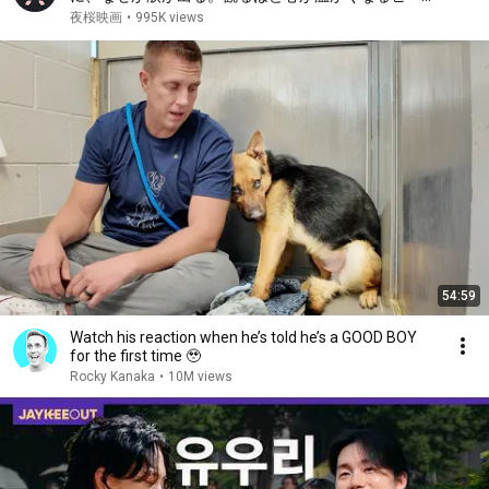
ング映画【映画紹介】
夜桜映画
•
995K views
54:59
Watch his reaction when he’s told he’s a GOOD BOY
for the first time 🥹
Rocky Kanaka
•
10M views