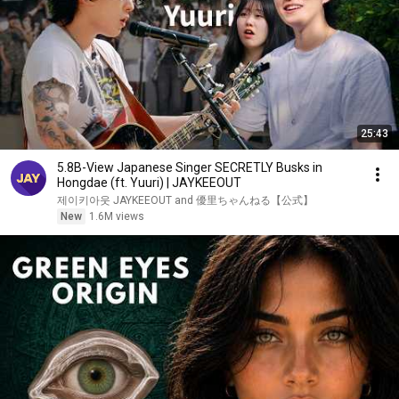
25:43
5.8B-View Japanese Singer SECRETLY Busks in
Hongdae (ft. Yuuri) | JAYKEEOUT
제이키아웃 JAYKEEOUT and 優里ちゃんねる【公式】
New
1.6M views