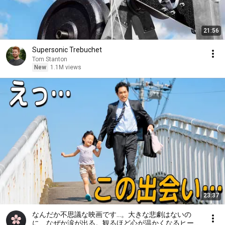
21:56
Supersonic Trebuchet
Tom Stanton
New
1.1M views
23:37
なんだか不思議な映画です…。大きな悲劇はないの
に、なぜか涙が出る。観るほど心が温かくなるヒーリ