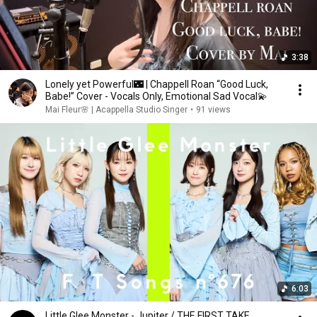
3:38
Lonely yet Powerful🌃 | Chappell Roan “Good Luck,
Babe!” Cover - Vocals Only, Emotional Sad Vocal💫
Mai Fleur🌸 | Acappella Studio Singer
•
91 views
6:03
Little Glee Monster - Jupiter / THE FIRST TAKE