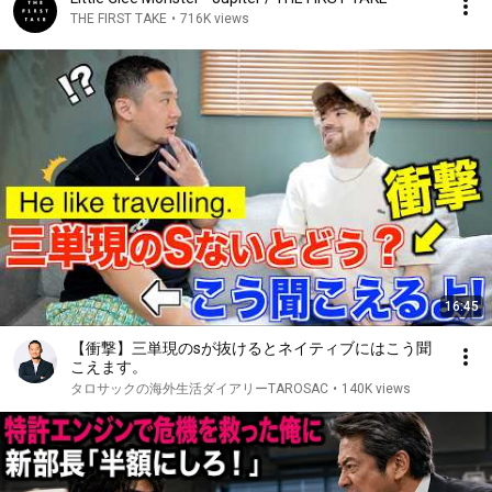
THE FIRST TAKE
•
716K views
16:45
【衝撃】三単現のsが抜けるとネイティブにはこう聞
こえます。
タロサックの海外生活ダイアリーTAROSAC
•
140K views