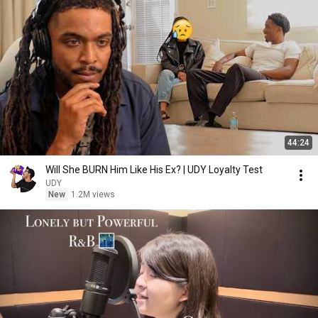
44:24
Will She BURN Him Like His Ex? | UDY Loyalty Test
UDY
New
1.2M views