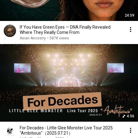
24:59
If You Have Green Eyes — DNA Finally Revealed
Where They Really Come From
Asian Ancestry
•
587K views
4:56
For Decades - Little Glee Monster Live Tour 2025
"Ambitious"（2025.07.21）