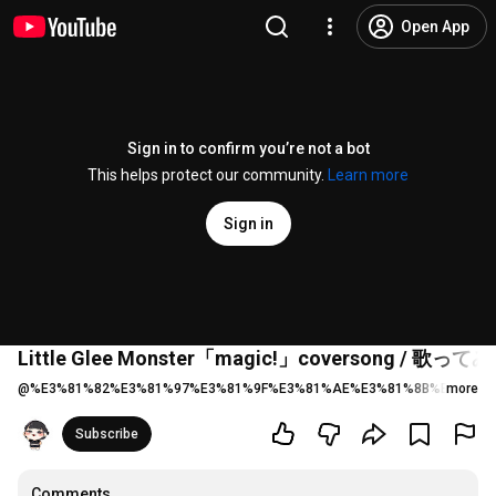
Open App
Sign in to confirm you’re not a bot
This helps protect our community.
Learn more
Sign in
Little Glee Monster「magic!」coversong / 歌っ
@
%E3%81%82%E3%81%97%E3%81%9F%E3%81%AE%E3%81%8B%E3%82%
more
Subscribe
Comments