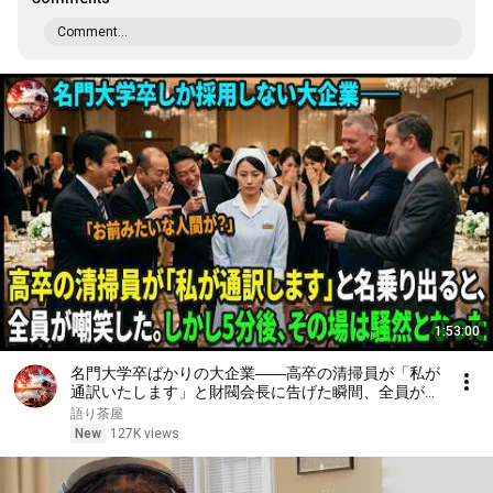
Comment...
1:53:00
名門大学卒ばかりの大企業――高卒の清掃員が「私が
通訳いたします」と財閥会長に告げた瞬間、全員が嘲
笑した。しかし5分後、その場は静まり返った。#動
語り茶屋
エピソード#老後の物語 #家族の物語
New
127K views