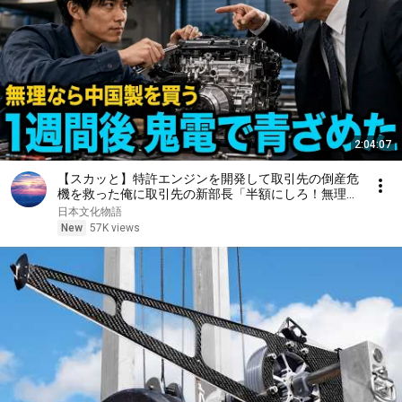
2:04:07
【スカッと】特許エンジンを開発して取引先の倒産危
機を救った俺に取引先の新部長「半額にしろ！無理な
ら中国製を買う」1週間後、部長から鬼電→俺「お宅
日本文化物語
の競合と5倍で独占契約済みです」
New
57K views