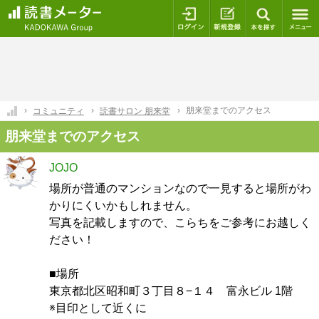
ログイン
新規登録
本を探
朋来堂までのアクセス
コミュニティ
読書サロン 朋来堂
朋来堂までのアクセス
JOJO
場所が普通のマンションなので一見すると場所がわ
かりにくいかもしれません。
写真を記載しますので、こらちをご参考にお越しく
ださい！
■場所
東京都北区昭和町３丁目８−１４ 富永ビル 1階
※目印として近くに