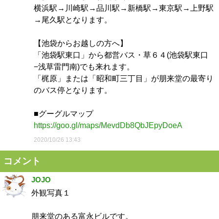
横浜駅→川崎駅→品川駅→新橋駅→東京駅→上野駅
→尾久駅となります。
【池袋からお越しの方へ】
「池袋駅東口」から都営バス・草６４(池袋駅東口
−浅草雷門南)でも来れます。
「梶原」または「昭和町三丁目」が朋来堂の最寄り
のバス停となります。
■グーグルマップ
https://goo.gl/maps/MevdDb8QbJEpyDoeA
2020/10/26 13:43
コメント
JOJO
外観写真１
朋来堂のある富永ビルです。